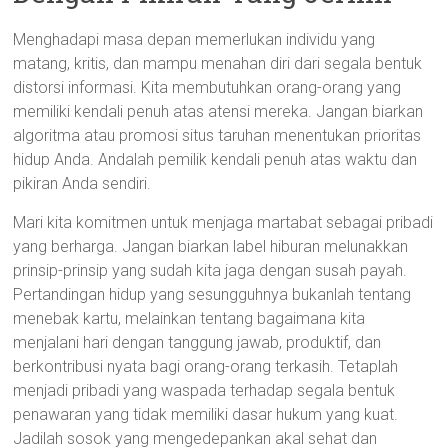
Menghadapi masa depan memerlukan individu yang
matang, kritis, dan mampu menahan diri dari segala bentuk
distorsi informasi. Kita membutuhkan orang-orang yang
memiliki kendali penuh atas atensi mereka. Jangan biarkan
algoritma atau promosi situs taruhan menentukan prioritas
hidup Anda. Andalah pemilik kendali penuh atas waktu dan
pikiran Anda sendiri.
Mari kita komitmen untuk menjaga martabat sebagai pribadi
yang berharga. Jangan biarkan label hiburan melunakkan
prinsip-prinsip yang sudah kita jaga dengan susah payah.
Pertandingan hidup yang sesungguhnya bukanlah tentang
menebak kartu, melainkan tentang bagaimana kita
menjalani hari dengan tanggung jawab, produktif, dan
berkontribusi nyata bagi orang-orang terkasih. Tetaplah
menjadi pribadi yang waspada terhadap segala bentuk
penawaran yang tidak memiliki dasar hukum yang kuat.
Jadilah sosok yang mengedepankan akal sehat dan