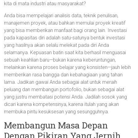
kita di mata industri atau masyarakat?
Anda bisa mempelajari analisis data, teknik penulisan,
manajemen proyek, atau bahkan memulai proyek kreatif
yang bisa memberikan manfaat bagi orang lain. Investasi
pada kapasitas diri adalah satu-satunya bentuk investasi
yang hasilnya akan selalu melekat pada diri Anda
selamanya. Kepuasan batin saat kita berhasil menguasai
sebuah keahlian baru—bukan karena keberuntungan,
melainkan karena proses belajar yang konsisten—jauh lebih
memberikan rasa bangga dan kebahagiaan yang tahan
lama. Jadikan gawai Anda sebagai alat untuk meraih
peluang dan membangun portofolio, bukan sebagai alat
yang justru membatasi potensi Anda. Jadilah sosok yang
dicari karena kompetensinya, karena itulah yang akan
membuka pintu kesuksesan yang sesungguhnya.
Membangun Masa Depan
Dengan Pikiran Yang Jernih