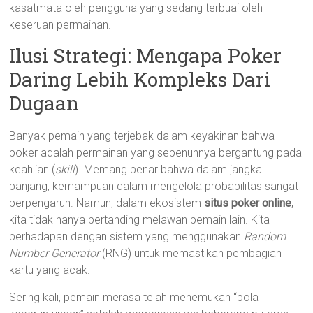
kasatmata oleh pengguna yang sedang terbuai oleh
keseruan permainan.
Ilusi Strategi: Mengapa Poker
Daring Lebih Kompleks Dari
Dugaan
Banyak pemain yang terjebak dalam keyakinan bahwa
poker adalah permainan yang sepenuhnya bergantung pada
keahlian (
skill
). Memang benar bahwa dalam jangka
panjang, kemampuan dalam mengelola probabilitas sangat
berpengaruh. Namun, dalam ekosistem
situs poker online
,
kita tidak hanya bertanding melawan pemain lain. Kita
berhadapan dengan sistem yang menggunakan
Random
Number Generator
(RNG) untuk memastikan pembagian
kartu yang acak.
Sering kali, pemain merasa telah menemukan “pola