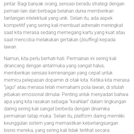
pintar. Bagi banyak orang, sensasi beradu strategi dengan
pemain lain dari berbagai belahan dunia memberikan
tantangan intelektual yang unik. Selain itu, ada aspek
kompetitif yang sering kali membuat adrenalin meningkat
saat kita merasa sedang memegang kartu yang kuat atau
saat mencoba melakukan gertakan (
bluffing
) kepada
lawan.
Namun, kita perlu berhati-hati. Permainan ini sering kali
dirancang dengan antarmuka yang sangat halus,
memberikan sensasi kemenangan yang cepat untuk
memicu pelepasan dopamin di otak kita. Ketika kita merasa
“jago” atau merasa telah memahami pola lawan, di situlah
jebakan emosional dimulai. Penting untuk menyadari bahwa
apa yang kita rasakan sebagai “keahlian” dalam lingkungan
daring sering kali sangat berbeda dengan dinamika
permainan tatap muka. Selain itu, platform daring memiliki
keunggulan sistem yang memastikan keberlangsungan
bisnis mereka, yang sering kali tidak terlihat secara