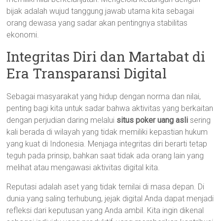
bijak adalah wujud tanggung jawab utama kita sebagai
orang dewasa yang sadar akan pentingnya stabilitas
ekonomi.
Integritas Diri dan Martabat di
Era Transparansi Digital
Sebagai masyarakat yang hidup dengan norma dan nilai,
penting bagi kita untuk sadar bahwa aktivitas yang berkaitan
dengan perjudian daring melalui
situs poker uang asli
sering
kali berada di wilayah yang tidak memiliki kepastian hukum
yang kuat di Indonesia. Menjaga integritas diri berarti tetap
teguh pada prinsip, bahkan saat tidak ada orang lain yang
melihat atau mengawasi aktivitas digital kita.
Reputasi adalah aset yang tidak ternilai di masa depan. Di
dunia yang saling terhubung, jejak digital Anda dapat menjadi
refleksi dari keputusan yang Anda ambil. Kita ingin dikenal