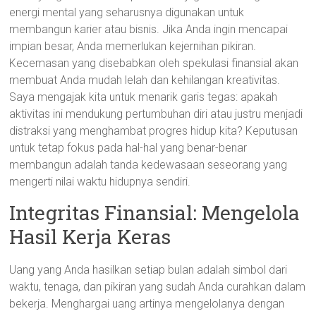
energi mental yang seharusnya digunakan untuk
membangun karier atau bisnis. Jika Anda ingin mencapai
impian besar, Anda memerlukan kejernihan pikiran.
Kecemasan yang disebabkan oleh spekulasi finansial akan
membuat Anda mudah lelah dan kehilangan kreativitas.
Saya mengajak kita untuk menarik garis tegas: apakah
aktivitas ini mendukung pertumbuhan diri atau justru menjadi
distraksi yang menghambat progres hidup kita? Keputusan
untuk tetap fokus pada hal-hal yang benar-benar
membangun adalah tanda kedewasaan seseorang yang
mengerti nilai waktu hidupnya sendiri.
Integritas Finansial: Mengelola
Hasil Kerja Keras
Uang yang Anda hasilkan setiap bulan adalah simbol dari
waktu, tenaga, dan pikiran yang sudah Anda curahkan dalam
bekerja. Menghargai uang artinya mengelolanya dengan