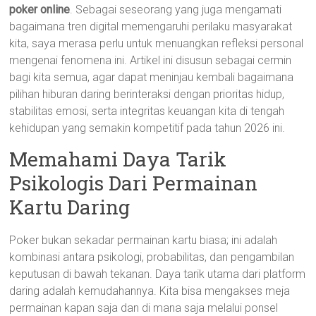
poker online
. Sebagai seseorang yang juga mengamati
bagaimana tren digital memengaruhi perilaku masyarakat
kita, saya merasa perlu untuk menuangkan refleksi personal
mengenai fenomena ini. Artikel ini disusun sebagai cermin
bagi kita semua, agar dapat meninjau kembali bagaimana
pilihan hiburan daring berinteraksi dengan prioritas hidup,
stabilitas emosi, serta integritas keuangan kita di tengah
kehidupan yang semakin kompetitif pada tahun 2026 ini.
Memahami Daya Tarik
Psikologis Dari Permainan
Kartu Daring
Poker bukan sekadar permainan kartu biasa; ini adalah
kombinasi antara psikologi, probabilitas, dan pengambilan
keputusan di bawah tekanan. Daya tarik utama dari platform
daring adalah kemudahannya. Kita bisa mengakses meja
permainan kapan saja dan di mana saja melalui ponsel