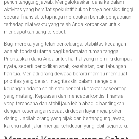
penuh tanggung jawab. Mengalokasikan dana ke dalam
aktivitas yang bersifat spekulatif bukan hanya berisiko tinggi
secara finansial, tetapi juga merupakan bentuk pengabaian
terhadap nilai waktu yang telah Anda korbankan untuk
mendapatkan uang tersebut.
Bagi mereka yang telah berkeluarga, stabilitas keuangan
adalah fondasi utama bagi kedamaian rumah tangga.
Prioritaskan dana Anda untuk hal-hal yang memiliki dampak
nyata, seperti pendidikan anak, kesehatan, dan tabungan
hari tua. Menjadi orang dewasa berarti mampu membuat
prioritas yang benar. Integritas diri dalam mengelola
keuangan adalah salah satu penentu karakter seseorang
yang matang. Kepuasan dari mencapai kondisi finansial
yang terencana dan stabil jauh lebih abadi dibandingkan
dengan kesenangan sesaat di depan layar meja poker
daring. Jadilah orang yang bijak dan bertanggung jawab,
karena itulah jalan menuju kehidupan yang lebih sejahtera.