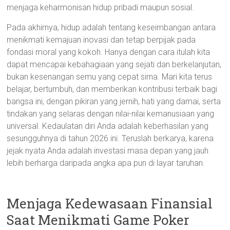
menjaga keharmonisan hidup pribadi maupun sosial.
Pada akhirnya, hidup adalah tentang keseimbangan antara
menikmati kemajuan inovasi dan tetap berpijak pada
fondasi moral yang kokoh. Hanya dengan cara itulah kita
dapat mencapai kebahagiaan yang sejati dan berkelanjutan,
bukan kesenangan semu yang cepat sirna. Mari kita terus
belajar, bertumbuh, dan memberikan kontribusi terbaik bagi
bangsa ini, dengan pikiran yang jernih, hati yang damai, serta
tindakan yang selaras dengan nilai-nilai kemanusiaan yang
universal. Kedaulatan diri Anda adalah keberhasilan yang
sesungguhnya di tahun 2026 ini. Teruslah berkarya, karena
jejak nyata Anda adalah investasi masa depan yang jauh
lebih berharga daripada angka apa pun di layar taruhan.
Menjaga Kedewasaan Finansial
Saat Menikmati Game Poker