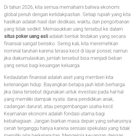
Di tahun 2026, kita semua memahami bahwa ekonomi
global penuh dengan ketidakpastian. Setiap rupiah yang kita
hasilkan adalah hasil dari dedikasi, waktu, dan pengorbanan
yang tidak sedikit. Memasukkan uang tersebut ke dalam
situs poker uang asli
adalah bentuk tindakan yang secara
finansial sangat berisiko. Sering kali, kita meremehkan
nominal taruhan karena terasa kecil di layar ponsel, namun
jika diakumulasikan, jumlah tersebut bisa menjadi beban
yang serius bagi keuangan keluarga.
Kedaulatan finansial adalah aset yang memberi kita
ketenangan hidup. Bayangkan betapa jauh lebih berharga
jika dana tersebut digunakan untuk investasi pada hal-hal
yang memiliki dampak nyata: dana pendidikan anak,
cadangan darurat, atau pengembangan usaha kecil.
Keamanan ekonomi adalah fondasi utama bagi
kebahagiaan. Jangan biarkan masa depan yang seharusnya
cerah terganggu hanya karena sensasi spekulasi yang tidak
memiliki nilai berkelanjutan. Mengelola keuangan dengan