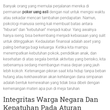
Banyak orang yang memulai perjalanan mereka di
permainan
poker uang asli
dengan niat untuk mengisi waktu
atau sekadar mencari tambahan pendapatan. Namun,
psikologi manusia sering kali membuat batas antara
“hiburan” dan “kebutuhan” menjadi kabur. Yang awalnya
hanya iseng, bisa berkembang menjadi kebiasaan yang sulit
untuk ditinggalkan. Kedaulatan finansial adalah aset yang
paling berharga bagi keluarga. Ketika kita mampu
menempatkan kebutuhan pokok, pendidikan anak, dan
kesehatan di atas segala bentuk aktivitas yang berisiko, kita
sebenarnya sedang membangun masa depan yang jauh
lebih kokoh. Ketenangan pikiran saat kita hidup tanpa beban
hutang atau kekhawatiran akan kehilangan dana simpanan
adalah bentuk kemewahan yang tidak bisa dibeli dengan
kemenangan materi apa pun di meja taruhan.
Integritas Warga Negara Dan
Kepatuhan Pada Aturan