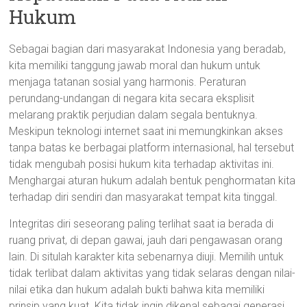
Hukum
Sebagai bagian dari masyarakat Indonesia yang beradab,
kita memiliki tanggung jawab moral dan hukum untuk
menjaga tatanan sosial yang harmonis. Peraturan
perundang-undangan di negara kita secara eksplisit
melarang praktik perjudian dalam segala bentuknya.
Meskipun teknologi internet saat ini memungkinkan akses
tanpa batas ke berbagai platform internasional, hal tersebut
tidak mengubah posisi hukum kita terhadap aktivitas ini.
Menghargai aturan hukum adalah bentuk penghormatan kita
terhadap diri sendiri dan masyarakat tempat kita tinggal.
Integritas diri seseorang paling terlihat saat ia berada di
ruang privat, di depan gawai, jauh dari pengawasan orang
lain. Di situlah karakter kita sebenarnya diuji. Memilih untuk
tidak terlibat dalam aktivitas yang tidak selaras dengan nilai-
nilai etika dan hukum adalah bukti bahwa kita memiliki
prinsip yang kuat. Kita tidak ingin dikenal sebagai generasi