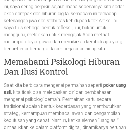
ini, saya sering berpikir: sejauh mana sebenarnya kita sadar
akan dampak dari hiburan digital semacam ini terhadap
ketenangan jiwa dan stabilitas kehidupan kita? Artikel ini
saya tulis sebagai bentuk refleksi jujur, bukan untuk
menggurui, melainkan untuk mengajak Anda melihat
melampaui layar gawai dan memikirkan kembali apa yang
benar-benar berharga dalam perjalanan hidup kita.
Memahami Psikologi Hiburan
Dan Ilusi Kontrol
Saat kita berbicara mengenai permainan seperti
poker uang
asli
, kita tidak bisa melepaskan diri dari pembahasan
mengenai psikologi pemain. Permainan kartu secara
tradisional adalah bentuk kecerdasan yang membutuhkan
strategi, kemampuan membaca lawan, dan pengambilan
keputusan yang cepat. Namun, ketika elemen “uang asli”
dimasukkan ke dalam platform digital, dinamikanya berubah